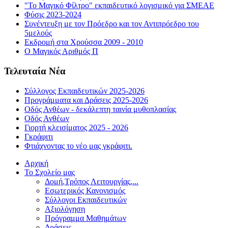
"Το Μαγικό Φίλτρο" εκπαιδευτικό λογισμικό για ΣΜΕΑΕ
Φύσις 2023-2024
Συνέντευξη με τον Πρόεδρο και τον Αντιπρόεδρο του
5μελούς
Εκδρομή στα Χρούσσα 2009 - 2010
Ο Μαγικός Αριθμός Π
Τελευταία Νέα
Σύλλογος Εκπαιδευτικών 2025-2026
Προγράμματα και Δράσεις 2025-2026
Οδός Ανθέων - δεκάλεπτη ταινία μυθοπλασίας
Οδός Ανθέων
Γιορτή κλεισίματος 2025 - 2026
Γκράφιτι
Φτιάχνοντας το νέο μας γκράφιτι.
Αρχική
Το Σχολείο μας
Δομή,Τρόπος Λειτουργίας,...
Εσωτερικός Κανονισμός
Σύλλογοι Εκπαιδευτικών
Αξιολόγηση
Πρόγραμμα Μαθημάτων
Δράσεις