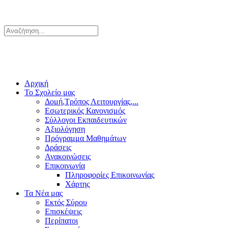
Αρχική
Το Σχολείο μας
Δομή,Τρόπος Λειτουργίας,...
Εσωτερικός Κανονισμός
Σύλλογοι Εκπαιδευτικών
Αξιολόγηση
Πρόγραμμα Μαθημάτων
Δράσεις
Ανακοινώσεις
Επικοινωνία
Πληροφορίες Επικοινωνίας
Χάρτης
Τα Νέα μας
Εκτός Σύρου
Επισκέψεις
Περίπατοι