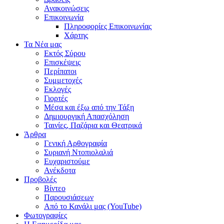
Ανακοινώσεις
Επικοινωνία
Πληροφορίες Επικοινωνίας
Χάρτης
Τα Νέα μας
Εκτός Σύρου
Επισκέψεις
Περίπατοι
Συμμετοχές
Εκλογές
Γιορτές
Μέσα και έξω από την Τάξη
Δημιουργική Απασχόληση
Ταινίες, Παζάρια και Θεατρικά
Άρθρα
Γενική Αρθογραφία
Συριανή Ντοπιολαλιά
Ευχαριστούμε
Ανέκδοτα
Προβολές
Βίντεο
Παρουσιάσεων
Από το Κανάλι μας (YouTube)
Φωτογραφίες