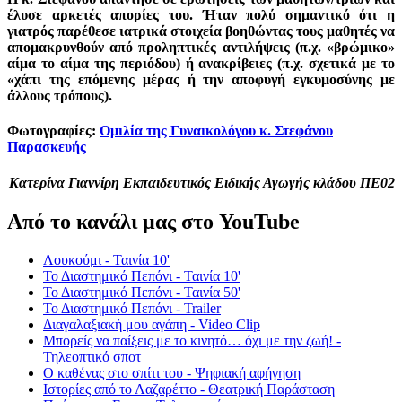
έλυσε αρκετές απορίες του. Ήταν πολύ σημαντικό ότι η
γιατρός παρέθεσε ιατρικά στοιχεία βοηθώντας τους μαθητές να
απομακρυνθούν από προληπτικές αντιλήψεις (π.χ. «βρώμικο»
αίμα το αίμα της περιόδου) ή ανακρίβειες (π.χ. σχετικά με το
«χάπι της επόμενης μέρας ή την αποφυγή εγκυμοσύνης με
άλλους τρόπους).
Φωτογραφίες:
Ομιλία της Γυναικολόγου κ. Στεφάνου
Παρασκευής
Κατερίνα Γιαννίρη Εκπαιδευτικός Ειδικής Αγωγής κλάδου ΠΕ02
Από το κανάλι μας στο YouTube
Λουκούμι - Ταινία 10'
Το Διαστημικό Πεπόνι - Ταινία 10'
Το Διαστημικό Πεπόνι - Ταινία 50'
Το Διαστημικό Πεπόνι - Trailer
Διαγαλαξιακή μου αγάπη - Video Clip
Μπορείς να παίξεις με το κινητό… όχι με την ζωή! -
Τηλεοπτικό σποτ
Ο καθένας στο σπίτι του - Ψηφιακή αφήγηση
Ιστορίες από το Λαζαρέττο - Θεατρική Παράσταση