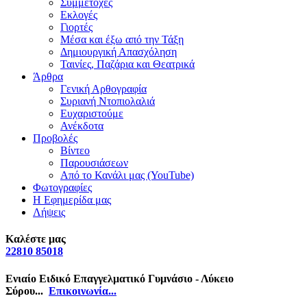
Συμμετοχές
Εκλογές
Γιορτές
Μέσα και έξω από την Τάξη
Δημιουργική Απασχόληση
Ταινίες, Παζάρια και Θεατρικά
Άρθρα
Γενική Αρθογραφία
Συριανή Ντοπιολαλιά
Ευχαριστούμε
Ανέκδοτα
Προβολές
Βίντεο
Παρουσιάσεων
Από το Κανάλι μας (YouTube)
Φωτογραφίες
Η Εφημερίδα μας
Λήψεις
Καλέστε μας
22810 85018
Ενιαίο Ειδικό Επαγγελματικό Γυμνάσιο - Λύκειο
Σύρου...
Επικοινωνία...