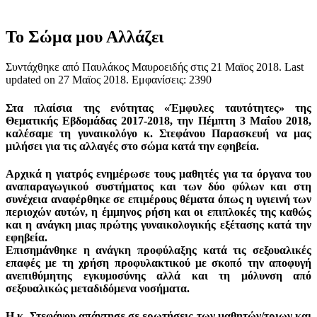
Το Σώμα μου Αλλάζει
Συντάχθηκε από Παυλάκος Μαυροειδής στις
21 Μαϊος 2018
. Last
updated on
27 Μαϊος 2018
. Εμφανίσεις: 2390
Στα πλαίσια της ενότητας
«Έμφυλες ταυτότητες»
της
Θεματικής Εβδομάδας 2017-2018, την Πέμπτη 3 Μαΐου 2018,
καλέσαμε τη γυναικολόγο κ. Στεφάνου Παρασκευή να μας
μιλήσει για τις αλλαγές στο σώμα κατά την εφηβεία.
Αρχικά η γιατρός ενημέρωσε τους μαθητές για τα όργανα του
αναπαραγωγικού συστήματος και των δύο φύλων και στη
συνέχεια αναφέρθηκε σε επιμέρους θέματα όπως η υγιεινή των
περιοχών αυτών, η έμμηνος ρήση και οι επιπλοκές της καθώς
και η ανάγκη μιας πρώτης γυναικολογικής εξέτασης κατά την
εφηβεία.
Επισημάνθηκε η ανάγκη προφύλαξης κατά τις σεξουαλικές
επαφές με τη χρήση προφυλακτικού με σκοπό την αποφυγή
ανεπιθύμητης εγκυμοσύνης αλλά και τη μόλυνση από
σεξουαλικώς μεταδιδόμενα νοσήματα.
Η κ. Στεφάνου απάντησε σε ερωτήσεις των μαθητών/τριων και