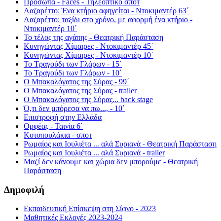
Πρόσωπα - Faces - Τηλεοπτικό σποτ
Λαζαρέττο: Ένα κτήριο αφηγείται - Ντοκιμαντέρ 63΄
Λαζαρέττο: ταξίδι στο χρόνο, με αφορμή ένα κτήριο -
Ντοκιμαντέρ 10΄
Το τέλος της αγάπης - Θεατρική Παράσταση
Κυνηγώντας Χίμαιρες - Ντοκιμαντέρ 45΄
Κυνηγώντας Χίμαιρες - Ντοκιμαντέρ 10΄
Το Τραγούδι των Γλάρων - 15΄
Το Τραγούδι των Γλάρων - 10΄
Ο Μπακαλόγατος της Σύρας - 99΄
Ο Μπακαλόγατος της Σύρας - trailer
Ο Μπακαλόγατος της Σύρας... back stage
Ό,τι δεν μπόρεσα να πω..., - 10΄
Επιστροφή στην Ελλάδα
Ορφέας - Ταινία 6΄
Κοτοπουλάκια - σποτ
Ρωμαίος και Ιουλιέτα ... αλά Συριανά - Θεατρική Παράσταση
Ρωμαίος και Ιουλιέτα ... αλά Συριανά - trailer
Μαζί δεν κάνουμε και χώρια δεν μπορούμε - Θεατρική
Παράσταση
Δημοφιλή
Εκπαιδευτική Επίσκεψη στη Σίφνο - 2023
Μαθητικές Εκλογές 2023-2024