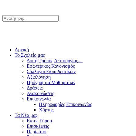
Αρχική
Το Σχολείο μας
Δομή,Τρόπος Λειτουργίας,...
Εσωτερικός Κανονισμός
Σύλλογοι Εκπαιδευτικών
Αξιολόγηση
Πρόγραμμα Μαθημάτων
Δράσεις
Ανακοινώσεις
Επικοινωνία
Πληροφορίες Επικοινωνίας
Χάρτης
Τα Νέα μας
Εκτός Σύρου
Επισκέψεις
Περίπατοι