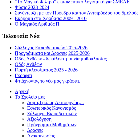
"Το Μαγικό Φίλτρο" εκπαιδευτικό λογισμικό για ΣΜΕΑΕ
Φύσις 2023-2024
Συνέντευξη με τον Πρόεδρο και τον Αντιπρόεδρο του 5μελού
Εκδρομή στα Χρούσσα 2009 - 2010
Ο Μαγικός Αριθμός Π
Τελευταία Νέα
Σύλλογος Εκπαιδευτικών 2025-2026
Προγράμματα και Δράσεις 2025-2026
Οδός Ανθέων - δεκάλεπτη ταινία μυθοπλασίας
Οδός Ανθέων
Γιορτή κλεισίματος 2025 - 2026
Γκράφιτι
Φτιάχνοντας το νέο μας γκράφιτι.
Αρχική
Το Σχολείο μας
Δομή,Τρόπος Λειτουργίας,...
Εσωτερικός Κανονισμός
Σύλλογοι Εκπαιδευτικών
Αξιολόγηση
Πρόγραμμα Μαθημάτων
Δράσεις
Ανακοινώσεις