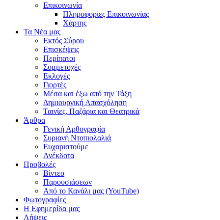
Επικοινωνία
Πληροφορίες Επικοινωνίας
Χάρτης
Τα Νέα μας
Εκτός Σύρου
Επισκέψεις
Περίπατοι
Συμμετοχές
Εκλογές
Γιορτές
Μέσα και έξω από την Τάξη
Δημιουργική Απασχόληση
Ταινίες, Παζάρια και Θεατρικά
Άρθρα
Γενική Αρθογραφία
Συριανή Ντοπιολαλιά
Ευχαριστούμε
Ανέκδοτα
Προβολές
Βίντεο
Παρουσιάσεων
Από το Κανάλι μας (YouTube)
Φωτογραφίες
Η Εφημερίδα μας
Λήψεις