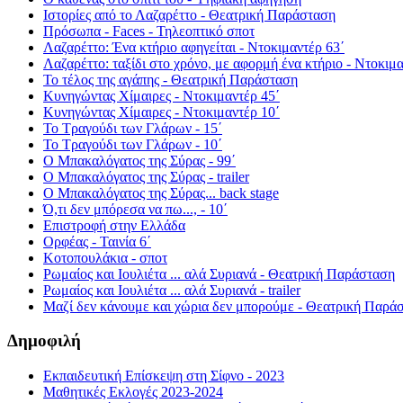
Ιστορίες από το Λαζαρέττο - Θεατρική Παράσταση
Πρόσωπα - Faces - Τηλεοπτικό σποτ
Λαζαρέττο: Ένα κτήριο αφηγείται - Ντοκιμαντέρ 63΄
Λαζαρέττο: ταξίδι στο χρόνο, με αφορμή ένα κτήριο - Ντοκιμα
Το τέλος της αγάπης - Θεατρική Παράσταση
Κυνηγώντας Χίμαιρες - Ντοκιμαντέρ 45΄
Κυνηγώντας Χίμαιρες - Ντοκιμαντέρ 10΄
Το Τραγούδι των Γλάρων - 15΄
Το Τραγούδι των Γλάρων - 10΄
Ο Μπακαλόγατος της Σύρας - 99΄
Ο Μπακαλόγατος της Σύρας - trailer
Ο Μπακαλόγατος της Σύρας... back stage
Ό,τι δεν μπόρεσα να πω..., - 10΄
Επιστροφή στην Ελλάδα
Ορφέας - Ταινία 6΄
Κοτοπουλάκια - σποτ
Ρωμαίος και Ιουλιέτα ... αλά Συριανά - Θεατρική Παράσταση
Ρωμαίος και Ιουλιέτα ... αλά Συριανά - trailer
Μαζί δεν κάνουμε και χώρια δεν μπορούμε - Θεατρική Παρά
Δημοφιλή
Εκπαιδευτική Επίσκεψη στη Σίφνο - 2023
Μαθητικές Εκλογές 2023-2024