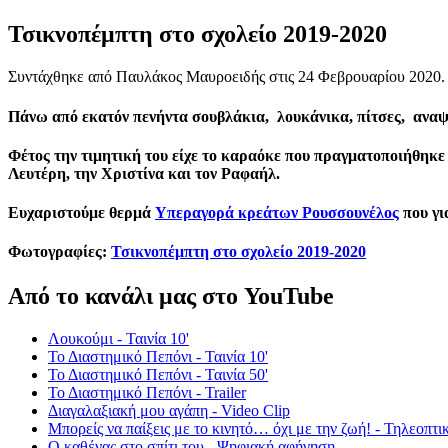
Τσικνοπέμπτη στο σχολείο 2019-2020
Συντάχθηκε από Παυλάκος Μαυροειδής στις
24 Φεβρουαρίου 2020
.
Πάνω από εκατόν πενήντα σουβλάκια, λουκάνικα, πίτσες, αναψυ
Φέτος την τιμητική του είχε το καραόκε που πραγματοποιήθηκε 
Λευτέρη, την Χριστίνα και τον Ραφαήλ.
Ευχαριστούμε θερμά
Υπεραγορά κρεάτων Ρουσσουνέλος
που γι
Φωτογραφίες:
Τσικνοπέμπτη στο σχολείο 2019-2020
Από το κανάλι μας στο YouTube
Λουκούμι - Ταινία 10'
Το Διαστημικό Πεπόνι - Ταινία 10'
Το Διαστημικό Πεπόνι - Ταινία 50'
Το Διαστημικό Πεπόνι - Trailer
Διαγαλαξιακή μου αγάπη - Video Clip
Μπορείς να παίξεις με το κινητό… όχι με την ζωή! - Τηλεοπτι
Ο καθένας στο σπίτι του - Ψηφιακή αφήγηση