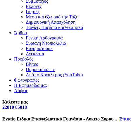
Συμμετοχές
Εκλογές
Γιορτές
Μέσα και έξω από την Τάξη
Δημιουργική Απασχόληση
Ταινίες, Παζάρια και Θεατρικά
Άρθρα
Γενική Αρθογραφία
Συριανή Ντοπιολαλιά
Ευχαριστούμε
Ανέκδοτα
Προβολές
Βίντεο
Παρουσιάσεων
Από το Κανάλι μας (YouTube)
Φωτογραφίες
Η Εφημερίδα μας
Λήψεις
Καλέστε μας
22810 85018
Ενιαίο Ειδικό Επαγγελματικό Γυμνάσιο - Λύκειο Σύρου...
Επικο