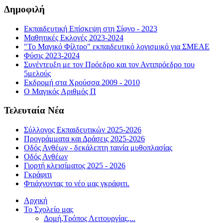
Δημοφιλή
Εκπαιδευτική Επίσκεψη στη Σίφνο - 2023
Μαθητικές Εκλογές 2023-2024
"Το Μαγικό Φίλτρο" εκπαιδευτικό λογισμικό για ΣΜΕΑΕ
Φύσις 2023-2024
Συνέντευξη με τον Πρόεδρο και τον Αντιπρόεδρο του
5μελούς
Εκδρομή στα Χρούσσα 2009 - 2010
Ο Μαγικός Αριθμός Π
Τελευταία Νέα
Σύλλογος Εκπαιδευτικών 2025-2026
Προγράμματα και Δράσεις 2025-2026
Οδός Ανθέων - δεκάλεπτη ταινία μυθοπλασίας
Οδός Ανθέων
Γιορτή κλεισίματος 2025 - 2026
Γκράφιτι
Φτιάχνοντας το νέο μας γκράφιτι.
Αρχική
Το Σχολείο μας
Δομή,Τρόπος Λειτουργίας,...