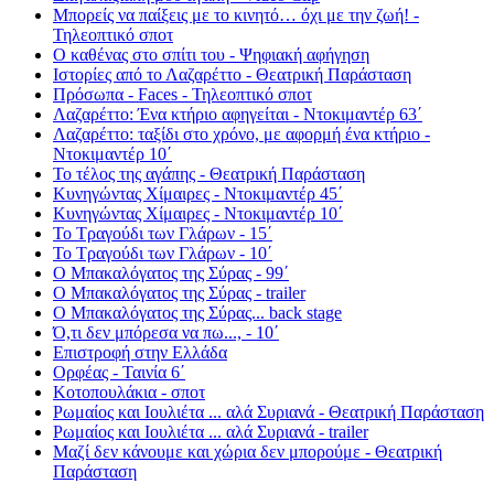
Μπορείς να παίξεις με το κινητό… όχι με την ζωή! -
Τηλεοπτικό σποτ
Ο καθένας στο σπίτι του - Ψηφιακή αφήγηση
Ιστορίες από το Λαζαρέττο - Θεατρική Παράσταση
Πρόσωπα - Faces - Τηλεοπτικό σποτ
Λαζαρέττο: Ένα κτήριο αφηγείται - Ντοκιμαντέρ 63΄
Λαζαρέττο: ταξίδι στο χρόνο, με αφορμή ένα κτήριο -
Ντοκιμαντέρ 10΄
Το τέλος της αγάπης - Θεατρική Παράσταση
Κυνηγώντας Χίμαιρες - Ντοκιμαντέρ 45΄
Κυνηγώντας Χίμαιρες - Ντοκιμαντέρ 10΄
Το Τραγούδι των Γλάρων - 15΄
Το Τραγούδι των Γλάρων - 10΄
Ο Μπακαλόγατος της Σύρας - 99΄
Ο Μπακαλόγατος της Σύρας - trailer
Ο Μπακαλόγατος της Σύρας... back stage
Ό,τι δεν μπόρεσα να πω..., - 10΄
Επιστροφή στην Ελλάδα
Ορφέας - Ταινία 6΄
Κοτοπουλάκια - σποτ
Ρωμαίος και Ιουλιέτα ... αλά Συριανά - Θεατρική Παράσταση
Ρωμαίος και Ιουλιέτα ... αλά Συριανά - trailer
Μαζί δεν κάνουμε και χώρια δεν μπορούμε - Θεατρική
Παράσταση