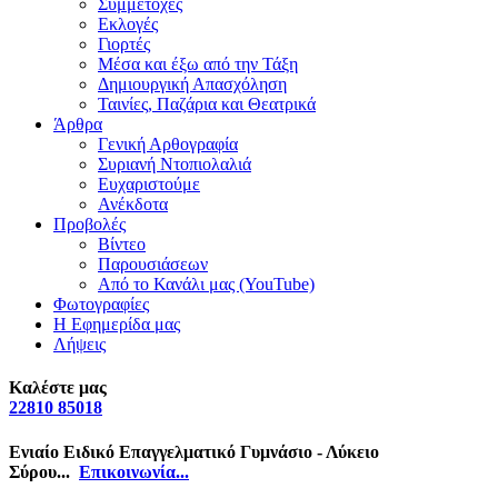
Συμμετοχές
Εκλογές
Γιορτές
Μέσα και έξω από την Τάξη
Δημιουργική Απασχόληση
Ταινίες, Παζάρια και Θεατρικά
Άρθρα
Γενική Αρθογραφία
Συριανή Ντοπιολαλιά
Ευχαριστούμε
Ανέκδοτα
Προβολές
Βίντεο
Παρουσιάσεων
Από το Κανάλι μας (YouTube)
Φωτογραφίες
Η Εφημερίδα μας
Λήψεις
Καλέστε μας
22810 85018
Ενιαίο Ειδικό Επαγγελματικό Γυμνάσιο - Λύκειο
Σύρου...
Επικοινωνία...