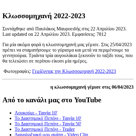
Κλωσσομηχανή 2022-2023
Συντάχθηκε από Παυλάκος Μαυροειδής στις
22 Απριλίου 2023
.
Last updated on
22 Απριλίου 2023
. Εμφανίσεις: 7812
Για μία ακόμα φορά η κλωσσομηχανή μας γέμισε. Στις 25/04/2023
πρέπει να σταματήσουμε το γύρισμα και μετά να περιμένουμε τα
γεννητούρια. Τριάντα τρία αυγουλάκια ξεκινούν το ταξίδι τους, που
θα τελειώσει σε περίπου είκοσι μία ημέρες.
Φωτογραφίες:
Γεμίζοντας την Κλωσσομηχανή 2022-2023
η κλωσσομηχανή γέμισε στις 06/04/2023
Από το κανάλι μας στο YouTube
Λουκούμι - Ταινία 10'
Το Διαστημικό Πεπόνι - Ταινία 10'
Το Διαστημικό Πεπόνι - Ταινία 50'
Το Διαστημικό Πεπόνι - Trailer
Διαγαλαξιακή μου αγάπη - Video Clip