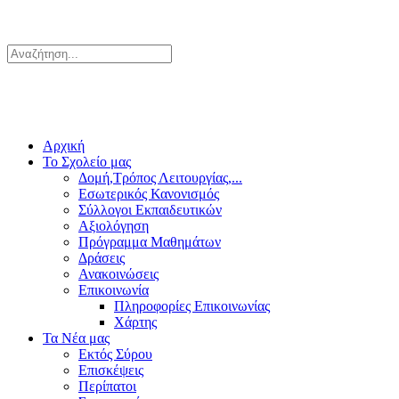
Αρχική
Το Σχολείο μας
Δομή,Τρόπος Λειτουργίας,...
Εσωτερικός Κανονισμός
Σύλλογοι Εκπαιδευτικών
Αξιολόγηση
Πρόγραμμα Μαθημάτων
Δράσεις
Ανακοινώσεις
Επικοινωνία
Πληροφορίες Επικοινωνίας
Χάρτης
Τα Νέα μας
Εκτός Σύρου
Επισκέψεις
Περίπατοι