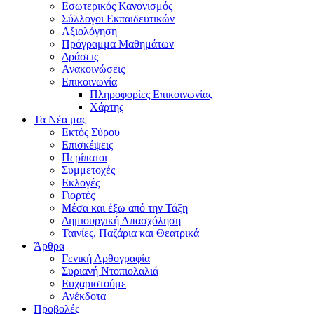
Εσωτερικός Κανονισμός
Σύλλογοι Εκπαιδευτικών
Αξιολόγηση
Πρόγραμμα Μαθημάτων
Δράσεις
Ανακοινώσεις
Επικοινωνία
Πληροφορίες Επικοινωνίας
Χάρτης
Τα Νέα μας
Εκτός Σύρου
Επισκέψεις
Περίπατοι
Συμμετοχές
Εκλογές
Γιορτές
Μέσα και έξω από την Τάξη
Δημιουργική Απασχόληση
Ταινίες, Παζάρια και Θεατρικά
Άρθρα
Γενική Αρθογραφία
Συριανή Ντοπιολαλιά
Ευχαριστούμε
Ανέκδοτα
Προβολές