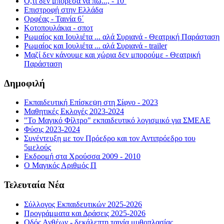
Ό,τι δεν μπόρεσα να πω..., - 10΄
Επιστροφή στην Ελλάδα
Ορφέας - Ταινία 6΄
Κοτοπουλάκια - σποτ
Ρωμαίος και Ιουλιέτα ... αλά Συριανά - Θεατρική Παράσταση
Ρωμαίος και Ιουλιέτα ... αλά Συριανά - trailer
Μαζί δεν κάνουμε και χώρια δεν μπορούμε - Θεατρική
Παράσταση
Δημοφιλή
Εκπαιδευτική Επίσκεψη στη Σίφνο - 2023
Μαθητικές Εκλογές 2023-2024
"Το Μαγικό Φίλτρο" εκπαιδευτικό λογισμικό για ΣΜΕΑΕ
Φύσις 2023-2024
Συνέντευξη με τον Πρόεδρο και τον Αντιπρόεδρο του
5μελούς
Εκδρομή στα Χρούσσα 2009 - 2010
Ο Μαγικός Αριθμός Π
Τελευταία Νέα
Σύλλογος Εκπαιδευτικών 2025-2026
Προγράμματα και Δράσεις 2025-2026
Οδός Ανθέων - δεκάλεπτη ταινία μυθοπλασίας