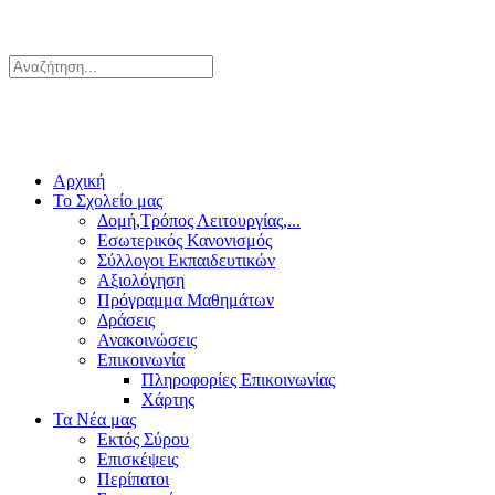
Αρχική
Το Σχολείο μας
Δομή,Τρόπος Λειτουργίας,...
Εσωτερικός Κανονισμός
Σύλλογοι Εκπαιδευτικών
Αξιολόγηση
Πρόγραμμα Μαθημάτων
Δράσεις
Ανακοινώσεις
Επικοινωνία
Πληροφορίες Επικοινωνίας
Χάρτης
Τα Νέα μας
Εκτός Σύρου
Επισκέψεις
Περίπατοι