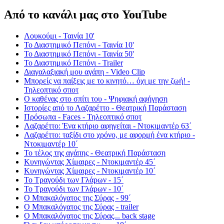
Από το κανάλι μας στο YouTube
Λουκούμι - Ταινία 10'
Το Διαστημικό Πεπόνι - Ταινία 10'
Το Διαστημικό Πεπόνι - Ταινία 50'
Το Διαστημικό Πεπόνι - Trailer
Διαγαλαξιακή μου αγάπη - Video Clip
Μπορείς να παίξεις με το κινητό… όχι με την ζωή! -
Τηλεοπτικό σποτ
Ο καθένας στο σπίτι του - Ψηφιακή αφήγηση
Ιστορίες από το Λαζαρέττο - Θεατρική Παράσταση
Πρόσωπα - Faces - Τηλεοπτικό σποτ
Λαζαρέττο: Ένα κτήριο αφηγείται - Ντοκιμαντέρ 63΄
Λαζαρέττο: ταξίδι στο χρόνο, με αφορμή ένα κτήριο -
Ντοκιμαντέρ 10΄
Το τέλος της αγάπης - Θεατρική Παράσταση
Κυνηγώντας Χίμαιρες - Ντοκιμαντέρ 45΄
Κυνηγώντας Χίμαιρες - Ντοκιμαντέρ 10΄
Το Τραγούδι των Γλάρων - 15΄
Το Τραγούδι των Γλάρων - 10΄
Ο Μπακαλόγατος της Σύρας - 99΄
Ο Μπακαλόγατος της Σύρας - trailer
Ο Μπακαλόγατος της Σύρας... back stage