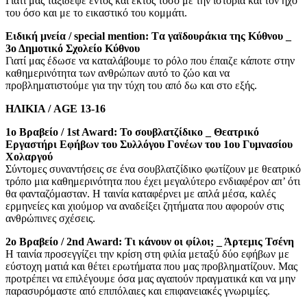
Γιατί μας ταξίδεψε εντός και εκτός τόσο με την ιστορία και τον ήχο
του όσο και με το εικαστικό του κομμάτι.
Eιδική μνεία / special mention: Tα γαϊδουράκια της Κύθνου _
3ο Δημοτικό Σχολείο Κύθνου
Γιατί μας έδωσε να καταλάβουμε το ρόλο που έπαιζε κάποτε στην
καθημερινότητα των ανθρώπων αυτό το ζώο και να
προβληματιστούμε για την τύχη του από δω και στο εξής.
ΗΛΙΚΙΑ / AGE 13-16
1ο Βραβείο / 1st Award: Το σουβλατζίδικο _ Θεατρικό
Εργαστήρι Εφήβων του Συλλόγου Γονέων του 1ου Γυμνασίου
Χολαργού
Σύντομες συναντήσεις σε ένα σουβλατζίδικο φωτίζουν με θεατρικό
τρόπο μια καθημερινότητα που έχει μεγαλύτερο ενδιαφέρον απ’ ότι
θα φανταζόμασταν. Η ταινία καταφέρνει με απλά μέσα, καλές
ερμηνείες και χιούμορ να αναδείξει ζητήματα που αφορούν στις
ανθρώπινες σχέσεις.
2ο Βραβείο / 2nd Award: Τι κάνουν οι φίλοι; _ Άρτεμις Τσένη
Η ταινία προσεγγίζει την κρίση στη φιλία μεταξύ δύο εφήβων με
εύστοχη ματιά και θέτει ερωτήματα που μας προβληματίζουν. Μας
προτρέπει να επιλέγουμε όσα μας αγαπούν πραγματικά και να μην
παρασυρόμαστε από επιπόλαιες και επιφανειακές γνωριμίες.