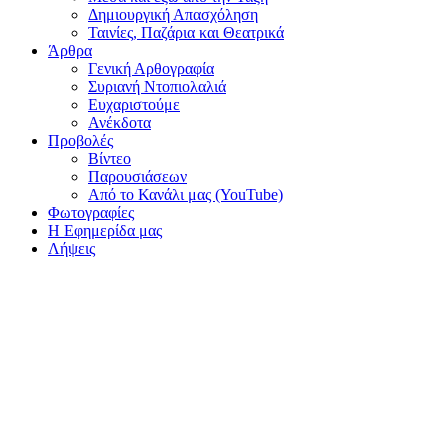
Δημιουργική Απασχόληση
Ταινίες, Παζάρια και Θεατρικά
Άρθρα
Γενική Αρθογραφία
Συριανή Ντοπιολαλιά
Ευχαριστούμε
Ανέκδοτα
Προβολές
Βίντεο
Παρουσιάσεων
Από το Κανάλι μας (YouTube)
Φωτογραφίες
Η Εφημερίδα μας
Λήψεις