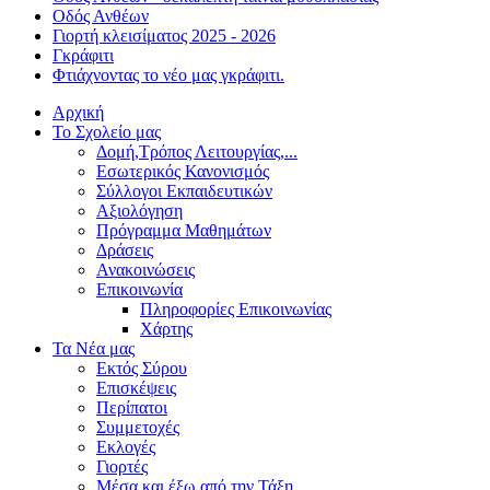
Οδός Ανθέων
Γιορτή κλεισίματος 2025 - 2026
Γκράφιτι
Φτιάχνοντας το νέο μας γκράφιτι.
Αρχική
Το Σχολείο μας
Δομή,Τρόπος Λειτουργίας,...
Εσωτερικός Κανονισμός
Σύλλογοι Εκπαιδευτικών
Αξιολόγηση
Πρόγραμμα Μαθημάτων
Δράσεις
Ανακοινώσεις
Επικοινωνία
Πληροφορίες Επικοινωνίας
Χάρτης
Τα Νέα μας
Εκτός Σύρου
Επισκέψεις
Περίπατοι
Συμμετοχές
Εκλογές
Γιορτές
Μέσα και έξω από την Τάξη