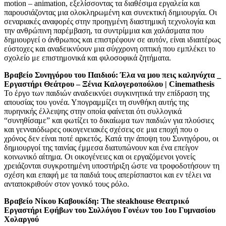
motion – animation, εξελίσσοντας τα διαθέσιμα εργαλεία και
παρουσιάζοντας μια ολοκληρωμένη και συνεκτική δημιουργία. Οι
σεναριακές αναφορές στην προηγμένη διαστημική τεχνολογία και
την ανθρώπινη παρέμβαση, τα συντρίμμια και χαλάσματα που
δημιουργεί ο άνθρωπος και επιστρέφουν σε αυτόν, είναι ιδιαιτέρως
εύστοχες και αναδεικνύουν μια σύγχρονη οπτική που εμπλέκει το
σχολείο με επιστημονικά και φιλοσοφικά ζητήματα.
Βραβείο Συνηγόρου του Παιδιού: Έλα να μου πεις καληνύχτα _
Εργαστήρι Θεάτρου – Ξένια Καλογεροπούλου | Cinemathesis
Το έργο των παιδιών αναδεικνύει συγκινητικά την επίδραση της
απουσίας του γονέα. Υπογραμμίζει τη συνθήκη αυτής της
πυρηνικής έλλειψης στην οποία φαίνεται ότι συλλογικά
“συνηθίσαμε” και φωτίζει το δικαίωμα των παιδιών για πλούσιες
και γενναιόδωρες οικογενειακές σχέσεις σε μια εποχή που ο
χρόνος δεν είναι ποτέ αρκετός. Κατά την άποψη του Συνηγόρου, οι
δημιουργοί της ταινίας έμμεσα διατυπώνουν και ένα επείγον
κοινωνικό αίτημα. Οι οικογένειες και οι εργαζόμενοι γονείς
χρειάζονται συγκροτημένη υποστήριξη ώστε να τροφοδοτήσουν τη
σχέση και επαφή με τα παιδιά τους απερίσπαστοι και εν τέλει να
ανταποκριθούν στον γονικό τους ρόλο.
Βραβείο Νίκου Καβουκίδη: The steakhouse Θεατρικό
Εργαστήρι Εφήβων του Συλλόγου Γονέων του 1ου Γυμνασίου
Χολαργού