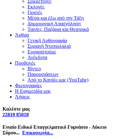
Συμμετοχές
Εκλογές
Γιορτές
Μέσα και έξω από την Τάξη
Δημιουργική Απασχόληση
Ταινίες, Παζάρια και Θεατρικά
Άρθρα
Γενική Αρθογραφία
Συριανή Ντοπιολαλιά
Ευχαριστούμε
Ανέκδοτα
Προβολές
Βίντεο
Παρουσιάσεων
Από το Κανάλι μας (YouTube)
Φωτογραφίες
Η Εφημερίδα μας
Λήψεις
Καλέστε μας
22810 85018
Ενιαίο Ειδικό Επαγγελματικό Γυμνάσιο - Λύκειο
Σύρου...
Επικοινωνία...