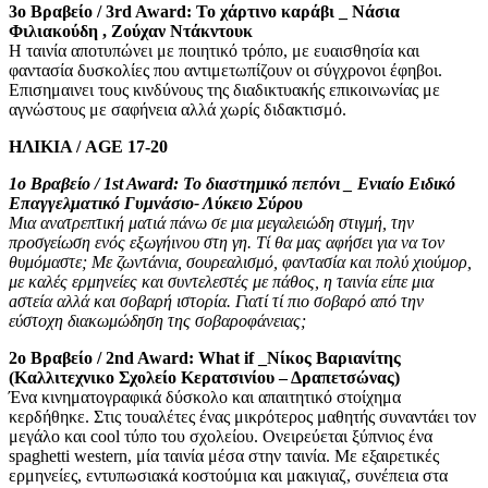
3ο Βραβείο / 3rd Award: Το χάρτινο καράβι _ Νάσια
Φιλιακούδη , Ζούχαν Ντάκντουκ
Η ταινία αποτυπώνει με ποιητικό τρόπο, με ευαισθησία και
φαντασία δυσκολίες που αντιμετωπίζουν οι σύγχρονοι έφηβοι.
Επισημαινει τους κινδύνους της διαδικτυακής επικοινωνίας με
αγνώστους με σαφήνεια αλλά χωρίς διδακτισμό.
ΗΛΙΚΙΑ / AGE 17-20
1ο Βραβείο / 1st Award: Το διαστημικό πεπόνι _ Ενιαίο Ειδικό
Επαγγελματικό Γυμνάσιο- Λύκειο Σύρου
Μια ανατρεπτική ματιά πάνω σε μια μεγαλειώδη στιγμή, την
προσγείωση ενός εξωγήινου στη γη. Τί θα μας αφήσει για να τον
θυμόμαστε; Με ζωντάνια, σουρεαλισμό, φαντασία και πολύ χιούμορ,
με καλές ερμηνείες και συντελεστές με πάθος, η ταινία είπε μια
aστεία αλλά και σοβαρή ιστορία. Γιατί τί πιο σοβαρό από την
εύστοχη διακωμώδηση της σοβαροφάνειας;
2ο Βραβείο / 2nd Award: What if _Νίκος Βαριανίτης
(Καλλιτεχνικο Σχολείο Κερατσινίου – Δραπετσώνας)
Ένα κινηματογραφικά δύσκολο και απαιτητικό στοίχημα
κερδήθηκε. Στις τουαλέτες ένας μικρότερος μαθητής συναντάει τον
μεγάλο και cool τύπο του σχολείου. Ονειρεύεται ξύπνιος ένα
spaghetti western, μία ταινία μέσα στην ταινία. Με εξαιρετικές
ερμηνείες, εντυπωσιακά κοστούμια και μακιγιαζ, συνέπεια στα