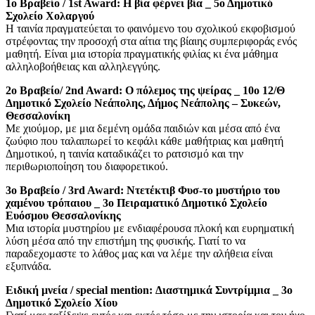
1ο Βραβείο / 1st Award: Η βία φέρνει βία _ 5ο Δημοτικό
Σχολείο Χολαργού
Η ταινία πραγματεύεται το φαινόμενο του σχολικού εκφοβισμού
στρέφοντας την προσοχή στα αίτια της βίαιης συμπεριφοράς ενός
μαθητή. Είναι μια ιστορία πραγματικής φιλίας κι ένα μάθημα
αλληλοβοήθειας και αλληλεγγύης.
2o Βραβείο/ 2nd Award: Ο πόλεμος της ψείρας _ 10o 12/Θ
Δημοτικό Σχολείο Νεάπολης, Δήμος Νεάπολης – Συκεών,
Θεσσαλονίκη
Με χιούμορ, με μια δεμένη ομάδα παιδιών και μέσα από ένα
ζωύφιο που ταλαιπωρεί το κεφάλι κάθε μαθήτριας και μαθητή
Δημοτικού, η ταινία καταδικάζει το ρατσισμό και την
περιθωριοποίηση του διαφορετικού.
3ο Βραβείο / 3rd Award: Ντετέκτιβ Φυσ-το μυστήριο του
χαμένου τρόπαιου _ 3ο Πειραματικό Δημοτικό Σχολείο
Ευόσμου Θεσσαλονίκης
Μια ιστορία μυστηρίου με ενδιαφέρουσα πλοκή και ευρηματική
λύση μέσα από την επιστήμη της φυσικής. Γιατί το να
παραδεχομαστε το λάθος μας και να λέμε την αλήθεια είναι
εξυπνάδα.
Eιδική μνεία / special mention: Διαστημικά Συντρίμμια _ 3o
Δημοτικό Σχολείο Χίου