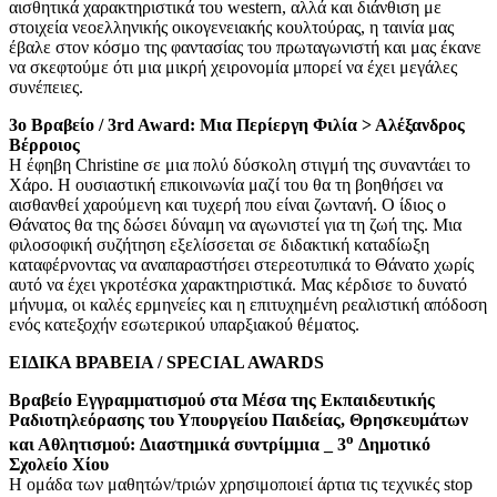
αισθητικά χαρακτηριστικά του western, αλλά και διάνθιση με
στοιχεία νεοελληνικής οικογενειακής κουλτούρας, η ταινία μας
έβαλε στον κόσμο της φαντασίας του πρωταγωνιστή και μας έκανε
να σκεφτούμε ότι μια μικρή χειρονομία μπορεί να έχει μεγάλες
συνέπειες.
3ο Βραβείο / 3rd Award: Μια Περίεργη Φιλία > Αλέξανδρος
Βέρροιος
Η έφηβη Christine σε μια πολύ δύσκολη στιγμή της συναντάει το
Χάρο. Η ουσιαστική επικοινωνία μαζί του θα τη βοηθήσει να
αισθανθεί χαρούμενη και τυχερή που είναι ζωντανή. Ο ίδιος ο
Θάνατος θα της δώσει δύναμη να αγωνιστεί για τη ζωή της. Μια
φιλοσοφική συζήτηση εξελίσσεται σε διδακτική καταδίωξη
καταφέρνοντας να αναπαραστήσει στερεοτυπικά το Θάνατο χωρίς
αυτό να έχει γκροτέσκα χαρακτηριστικά. Μας κέρδισε το δυνατό
μήνυμα, οι καλές ερμηνείες και η επιτυχημένη ρεαλιστική απόδοση
ενός κατεξοχήν εσωτερικού υπαρξιακού θέματος.
ΕΙΔΙΚΑ ΒΡΑΒΕΙΑ / SPECIAL AWARDS
Βραβείο Εγγραμματισμού στα Μέσα της Εκπαιδευτικής
Ραδιοτηλεόρασης του Υπουργείου Παιδείας, Θρησκευμάτων
ο
και Αθλητισμού: Διαστημικά συντρίμμια _ 3
Δημοτικό
Σχολείο Χίου
Η ομάδα των μαθητών/τριών χρησιμοποιεί άρτια τις τεχνικές stop