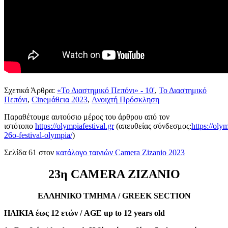
Σχετικά Άρθρα:
«Το Διαστημικό Πεπόνι» - 10'
,
Το Διαστημικό
Πεπόνι
,
Cineμάθεια 2023
,
Ανοιχτή Πρόσκληση
Παραθέτουμε αυτούσιο μέρος του άρθρου από τον
ιστότοπο
https://olympiafestival.gr
(απευθείας σύνδεσμος:
https://oly
26o-festival-olympia/
)
Σελίδα 61 στον
κατάλογο ταινιών Camera Zizanio 2023
23η CAMERA ZIZANIO
ΕΛΛΗΝΙΚΟ ΤΜΗΜΑ / GREEK SECTION
ΗΛΙΚΙΑ έως 12 ετών / AGE up to 12 years old