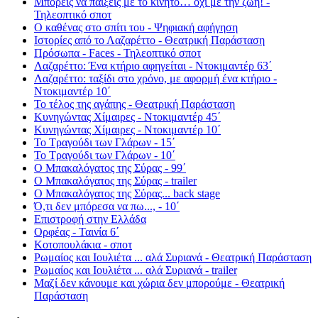
Μπορείς να παίξεις με το κινητό… όχι με την ζωή! -
Τηλεοπτικό σποτ
Ο καθένας στο σπίτι του - Ψηφιακή αφήγηση
Ιστορίες από το Λαζαρέττο - Θεατρική Παράσταση
Πρόσωπα - Faces - Τηλεοπτικό σποτ
Λαζαρέττο: Ένα κτήριο αφηγείται - Ντοκιμαντέρ 63΄
Λαζαρέττο: ταξίδι στο χρόνο, με αφορμή ένα κτήριο -
Ντοκιμαντέρ 10΄
Το τέλος της αγάπης - Θεατρική Παράσταση
Κυνηγώντας Χίμαιρες - Ντοκιμαντέρ 45΄
Κυνηγώντας Χίμαιρες - Ντοκιμαντέρ 10΄
Το Τραγούδι των Γλάρων - 15΄
Το Τραγούδι των Γλάρων - 10΄
Ο Μπακαλόγατος της Σύρας - 99΄
Ο Μπακαλόγατος της Σύρας - trailer
Ο Μπακαλόγατος της Σύρας... back stage
Ό,τι δεν μπόρεσα να πω..., - 10΄
Επιστροφή στην Ελλάδα
Ορφέας - Ταινία 6΄
Κοτοπουλάκια - σποτ
Ρωμαίος και Ιουλιέτα ... αλά Συριανά - Θεατρική Παράσταση
Ρωμαίος και Ιουλιέτα ... αλά Συριανά - trailer
Μαζί δεν κάνουμε και χώρια δεν μπορούμε - Θεατρική
Παράσταση