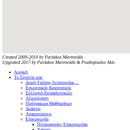
Created 2009-2010 by Pavlakos Mavroeidis
Upgrated 2017 by Pavlakos Mavroeidis & Pouliopoulos Akis
Αρχική
Το Σχολείο μας
Δομή,Τρόπος Λειτουργίας,...
Εσωτερικός Κανονισμός
Σύλλογοι Εκπαιδευτικών
Αξιολόγηση
Πρόγραμμα Μαθημάτων
Δράσεις
Ανακοινώσεις
Επικοινωνία
Πληροφορίες Επικοινωνίας
Χάρτης