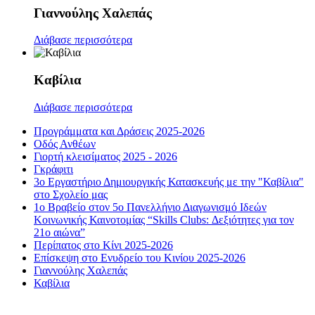
Γιαννούλης Χαλεπάς
Διάβασε περισσότερα
Καβίλια
Διάβασε περισσότερα
Προγράμματα και Δράσεις 2025-2026
Οδός Ανθέων
Γιορτή κλεισίματος 2025 - 2026
Γκράφιτι
3ο Εργαστήριο Δημιουργικής Κατασκευής με την "Καβίλια"
στο Σχολείο μας
1ο Βραβείο στον 5ο Πανελλήνιο Διαγωνισμό Ιδεών
Κοινωνικής Καινοτομίας “Skills Clubs: Δεξιότητες για τον
21ο αιώνα”
Περίπατος στο Κίνι 2025-2026
Επίσκεψη στο Ενυδρείο του Κινίου 2025-2026
Γιαννούλης Χαλεπάς
Καβίλια