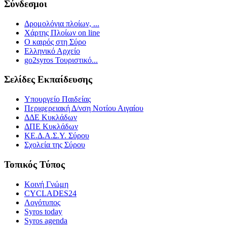
Σύνδεσμοι
Δρομολόγια πλοίων, ...
Χάρτης Πλοίων on line
Ο καιρός στη Σύρο
Ελληνικό Αρχείο
go2syros Τουριστικό...
Σελίδες Εκπαίδευσης
Υπουργείο Παιδείας
Περιφερειακή Δ/νση Νοτίου Αιγαίου
ΔΔΕ Κυκλάδων
ΔΠΕ Κυκλάδων
ΚΕ.Δ.Α.Σ.Υ. Σύρου
Σχολεία της Σύρου
Τοπικός Τύπος
Κοινή Γνώμη
CYCLADES24
Λογότυπος
Syros today
Syros agenda