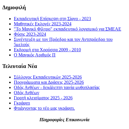
Δημοφιλή
Εκπαιδευτική Επίσκεψη στη Σίφνο - 2023
Μαθητικές Εκλογές 2023-2024
"Το Μαγικό Φίλτρο" εκπαιδευτικό λογισμικό για ΣΜΕΑΕ
Φύσις 2023-2024
Συνέντευξη με τον Πρόεδρο και τον Αντιπρόεδρο του
5μελούς
Εκδρομή στα Χρούσσα 2009 - 2010
Ο Μαγικός Αριθμός Π
Τελευταία Νέα
Σύλλογος Εκπαιδευτικών 2025-2026
Προγράμματα και Δράσεις 2025-2026
Οδός Ανθέων - δεκάλεπτη ταινία μυθοπλασίας
Οδός Ανθέων
Γιορτή κλεισίματος 2025 - 2026
Γκράφιτι
Φτιάχνοντας το νέο μας γκράφιτι.
Πληροφορίες Επικοινωνία