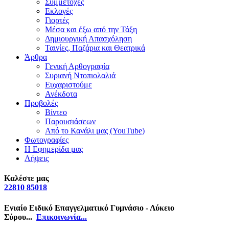
Συμμετοχές
Εκλογές
Γιορτές
Μέσα και έξω από την Τάξη
Δημιουργική Απασχόληση
Ταινίες, Παζάρια και Θεατρικά
Άρθρα
Γενική Αρθογραφία
Συριανή Ντοπιολαλιά
Ευχαριστούμε
Ανέκδοτα
Προβολές
Βίντεο
Παρουσιάσεων
Από το Κανάλι μας (YouTube)
Φωτογραφίες
Η Εφημερίδα μας
Λήψεις
Καλέστε μας
22810 85018
Ενιαίο Ειδικό Επαγγελματικό Γυμνάσιο - Λύκειο
Σύρου...
Επικοινωνία...