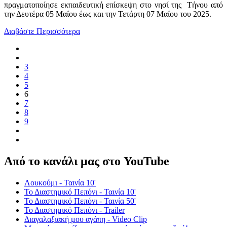
πραγματοποίησε εκπαιδευτική επίσκεψη στο νησί της Τήνου από
την Δευτέρα 05 Μαΐου έως και την Τετάρτη 07 Μαΐου του 2025.
Διαβάστε Περισσότερα
3
4
5
6
7
8
9
Από το κανάλι μας στο YouTube
Λουκούμι - Ταινία 10'
Το Διαστημικό Πεπόνι - Ταινία 10'
Το Διαστημικό Πεπόνι - Ταινία 50'
Το Διαστημικό Πεπόνι - Trailer
Διαγαλαξιακή μου αγάπη - Video Clip