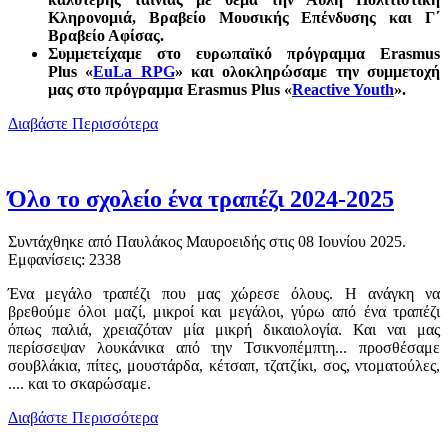
Κληρονομιά, Βραβείο Μουσικής Επένδυσης και Γ΄
Βραβείο Αφίσας.
Συμμετείχαμε στο ευρωπαϊκό πρόγραμμα Erasmus
Plus «
EuLa RPG
» και ολοκληρώσαμε την συμμετοχή
μας στο πρόγραμμα Erasmus Plus «
Reactive Youth
».
Διαβάστε Περισσότερα
Όλο το σχολείο ένα τραπέζι 2024-2025
Συντάχθηκε από Παυλάκος Μαυροειδής στις
08 Ιουνίου 2025
.
Εμφανίσεις: 2338
Ένα μεγάλο τραπέζι που μας χώρεσε όλους. Η ανάγκη να
βρεθούμε όλοι μαζί, μικροί και μεγάλοι, γύρω από ένα τραπέζι
όπως παλιά, χρειαζόταν μία μικρή δικαιολογία. Και ναι μας
περίσσεψαν λουκάνικα από την Τσικνοπέμπτη... προσθέσαμε
σουβλάκια, πίτες, μουστάρδα, κέτσαπ, τζατζίκι, σος, ντοματούλες,
.... και το σκαρώσαμε.
Διαβάστε Περισσότερα