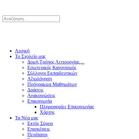
Αρχική
Το Σχολείο μας
Δομή,Τρόπος Λειτουργίας,...
Εσωτερικός Κανονισμός
Σύλλογοι Εκπαιδευτικών
Αξιολόγηση
Πρόγραμμα Μαθημάτων
Δράσεις
Ανακοινώσεις
Επικοινωνία
Πληροφορίες Επικοινωνίας
Χάρτης
Τα Νέα μας
Εκτός Σύρου
Επισκέψεις
Περίπατοι