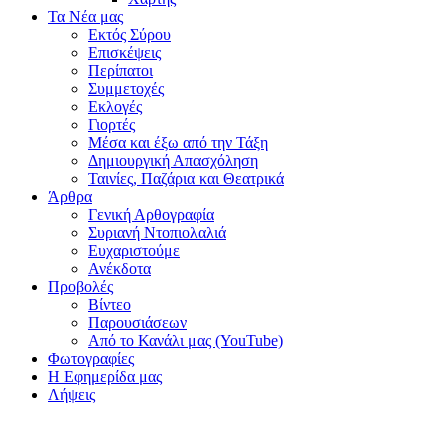
Τα Νέα μας
Εκτός Σύρου
Επισκέψεις
Περίπατοι
Συμμετοχές
Εκλογές
Γιορτές
Μέσα και έξω από την Τάξη
Δημιουργική Απασχόληση
Ταινίες, Παζάρια και Θεατρικά
Άρθρα
Γενική Αρθογραφία
Συριανή Ντοπιολαλιά
Ευχαριστούμε
Ανέκδοτα
Προβολές
Βίντεο
Παρουσιάσεων
Από το Κανάλι μας (YouTube)
Φωτογραφίες
Η Εφημερίδα μας
Λήψεις