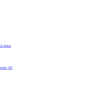
κό σποτ
ντέρ 10΄