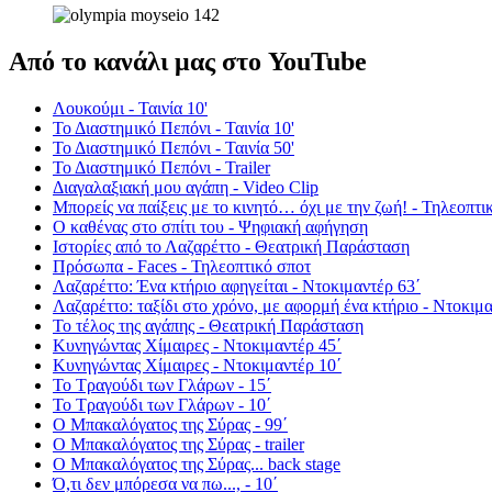
Από το κανάλι μας στο YouTube
Λουκούμι - Ταινία 10'
Το Διαστημικό Πεπόνι - Ταινία 10'
Το Διαστημικό Πεπόνι - Ταινία 50'
Το Διαστημικό Πεπόνι - Trailer
Διαγαλαξιακή μου αγάπη - Video Clip
Μπορείς να παίξεις με το κινητό… όχι με την ζωή! - Τηλεοπτι
Ο καθένας στο σπίτι του - Ψηφιακή αφήγηση
Ιστορίες από το Λαζαρέττο - Θεατρική Παράσταση
Πρόσωπα - Faces - Τηλεοπτικό σποτ
Λαζαρέττο: Ένα κτήριο αφηγείται - Ντοκιμαντέρ 63΄
Λαζαρέττο: ταξίδι στο χρόνο, με αφορμή ένα κτήριο - Ντοκιμα
Το τέλος της αγάπης - Θεατρική Παράσταση
Κυνηγώντας Χίμαιρες - Ντοκιμαντέρ 45΄
Κυνηγώντας Χίμαιρες - Ντοκιμαντέρ 10΄
Το Τραγούδι των Γλάρων - 15΄
Το Τραγούδι των Γλάρων - 10΄
Ο Μπακαλόγατος της Σύρας - 99΄
Ο Μπακαλόγατος της Σύρας - trailer
Ο Μπακαλόγατος της Σύρας... back stage
Ό,τι δεν μπόρεσα να πω..., - 10΄