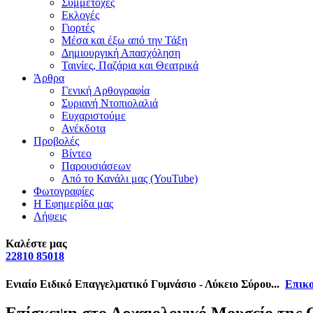
Συμμετοχές
Εκλογές
Γιορτές
Μέσα και έξω από την Τάξη
Δημιουργική Απασχόληση
Ταινίες, Παζάρια και Θεατρικά
Άρθρα
Γενική Αρθογραφία
Συριανή Ντοπιολαλιά
Ευχαριστούμε
Ανέκδοτα
Προβολές
Βίντεο
Παρουσιάσεων
Από το Κανάλι μας (YouTube)
Φωτογραφίες
Η Εφημερίδα μας
Λήψεις
Καλέστε μας
22810 85018
Ενιαίο Ειδικό Επαγγελματικό Γυμνάσιο - Λύκειο Σύρου...
Επικο