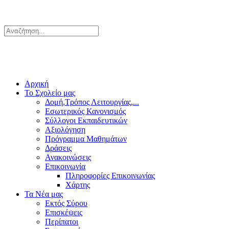
Αρχική
Το Σχολείο μας
Δομή,Τρόπος Λειτουργίας,...
Εσωτερικός Κανονισμός
Σύλλογοι Εκπαιδευτικών
Αξιολόγηση
Πρόγραμμα Μαθημάτων
Δράσεις
Ανακοινώσεις
Επικοινωνία
Πληροφορίες Επικοινωνίας
Χάρτης
Τα Νέα μας
Εκτός Σύρου
Επισκέψεις
Περίπατοι